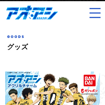
原作情報
音楽情報
グッズ
Blu-ray & DVD
スペシャル
公式X
GOODS
グッズ